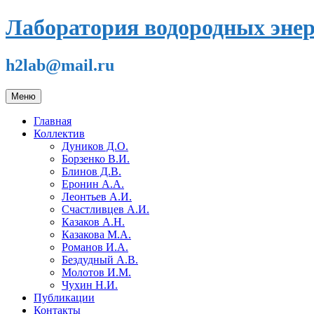
Перейти
Лаборатория водородных эне
к
содержимому
h2lab@mail.ru
Меню
Главная
Коллектив
Дуников Д.О.
Борзенко В.И.
Блинов Д.В.
Еронин А.А.
Леонтьев А.И.
Счастливцев А.И.
Казаков А.Н.
Казакова М.А.
Романов И.А.
Бездудный А.В.
Молотов И.М.
Чухин Н.И.
Публикации
Контакты