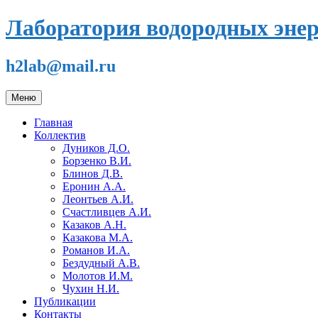
Перейти
Лаборатория водородных эне
к
содержимому
h2lab@mail.ru
Меню
Главная
Коллектив
Дуников Д.О.
Борзенко В.И.
Блинов Д.В.
Еронин А.А.
Леонтьев А.И.
Счастливцев А.И.
Казаков А.Н.
Казакова М.А.
Романов И.А.
Бездудный А.В.
Молотов И.М.
Чухин Н.И.
Публикации
Контакты