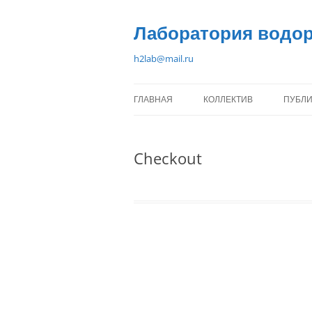
Перейти
к
содержимому
Лаборатория водор
h2lab@mail.ru
ГЛАВНАЯ
КОЛЛЕКТИВ
ПУБЛ
ДУНИКОВ Д.О.
Checkout
БОРЗЕНКО В.И.
БЛИНОВ Д.В.
ЕРОНИН А.А.
ЛЕОНТЬЕВ А.И.
СЧАСТЛИВЦЕВ А.И.
КАЗАКОВ А.Н.