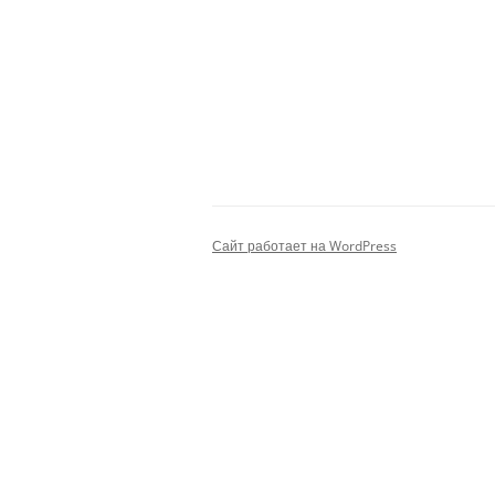
КАЗАКОВА М.А.
РОМАНОВ И.А.
БЕЗДУДНЫЙ А.В.
МОЛОТОВ И.М.
ЧУХИН Н.И.
Сайт работает на WordPress