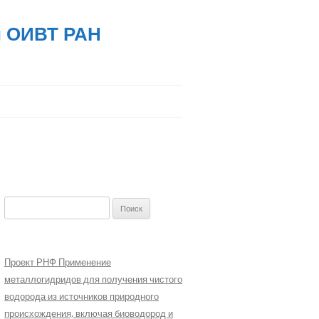
й ОИВТ РАН
Найти:
Проект РНФ Применение
металлогидридов для получения чистого
водорода из источников природного
происхождения, включая биоводород и